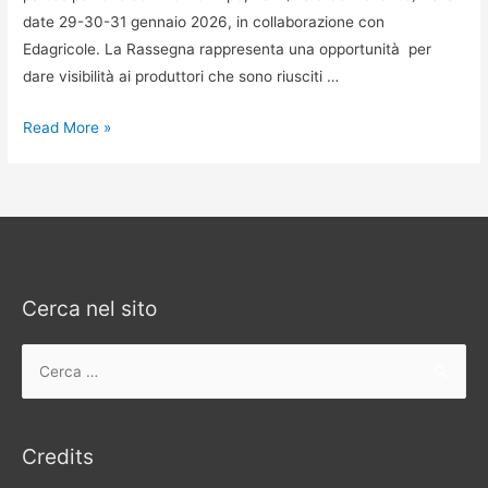
date 29-30-31 gennaio 2026, in collaborazione con
Edagricole. La Rassegna rappresenta una opportunità per
dare visibilità ai produttori che sono riusciti …
XXIII
Read More »
RASSEGNA
NAZIONALE
OLI
MONOVARIETALI
(anno
2025-
Cerca nel sito
2026)
Ricerca
per:
Credits