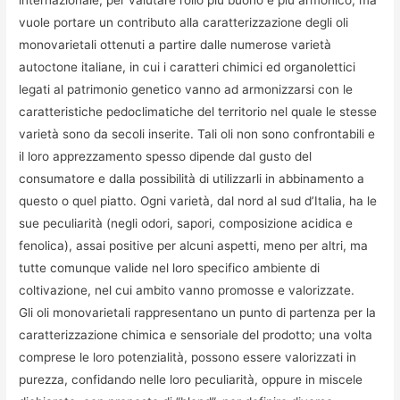
internazionale, per valutare l’olio più buono e più armonico, ma
vuole portare un contributo alla caratterizzazione degli oli
monovarietali ottenuti a partire dalle numerose varietà
autoctone italiane, in cui i caratteri chimici ed organolettici
legati al patrimonio genetico vanno ad armonizzarsi con le
caratteristiche pedoclimatiche del territorio nel quale le stesse
varietà sono da secoli inserite. Tali oli non sono confrontabili e
il loro apprezzamento spesso dipende dal gusto del
consumatore e dalla possibilità di utilizzarli in abbinamento a
questo o quel piatto. Ogni varietà, dal nord al sud d’Italia, ha le
sue peculiarità (negli odori, sapori, composizione acidica e
fenolica), assai positive per alcuni aspetti, meno per altri, ma
tutte comunque valide nel loro specifico ambiente di
coltivazione, nel cui ambito vanno promosse e valorizzate.
Gli oli monovarietali rappresentano un punto di partenza per la
caratterizzazione chimica e sensoriale del prodotto; una volta
comprese le loro potenzialità, possono essere valorizzati in
purezza, confidando nelle loro peculiarità, oppure in miscele