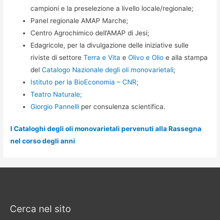
campioni e la preselezione a livello locale/regionale;
Panel regionale AMAP Marche;
Centro Agrochimico dell’AMAP di Jesi;
Edagricole, per la divulgazione delle iniziative sulle
riviste di settore
Terra e Vita
e
Olivo e Olio
e alla stampa
del
Catalogo Nazionale degli oli monovarietali
;
Istituto per la BioEconomia – CNR;
Teatro Naturale;
Giorgio Pannelli
per consulenza scientifica.
I Cataloghi degli oli monovarietali pervenuti alla Rassegna
nel corso degli anni
Cerca nel sito