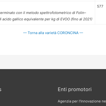
577
eterminato con il metodo spettrofotometrico di Folin–
i acido gallico equivalente per kg di EVOO (fino al 2021)
— Torna alla varietà CORONCINA —
s
Enti promotori
Agenzia per l’Innovazione ne