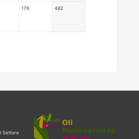
176
482
l Settore