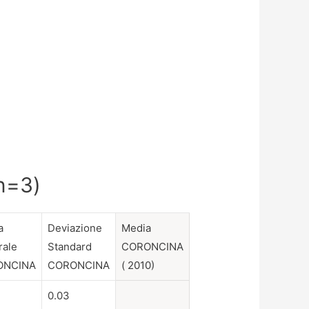
(n=3)
a
Deviazione
Media
rale
Standard
CORONCINA
ONCINA
CORONCINA
( 2010)
0.03