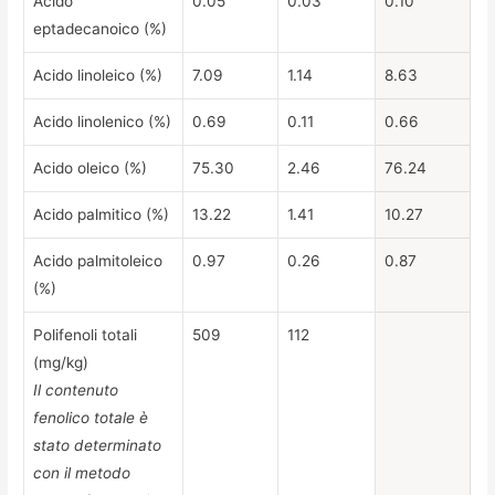
Acido
0.05
0.03
0.10
eptadecanoico (%)
Acido linoleico (%)
7.09
1.14
8.63
Acido linolenico (%)
0.69
0.11
0.66
Acido oleico (%)
75.30
2.46
76.24
Acido palmitico (%)
13.22
1.41
10.27
Acido palmitoleico
0.97
0.26
0.87
(%)
Polifenoli totali
509
112
(mg/kg)
Il contenuto
fenolico totale è
stato determinato
con il metodo