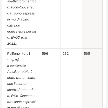
spettrofotometrico
di Folin–Ciocalteu. I
dati sono espressi
in mg di acido
caffeico
equivalente per kg
di EVOO (dal
2022).
Polifenoli totali
596
262
565
(mg/kg)
Il contenuto
fenolico totale è
stato determinato
con il metodo
spettrofotometrico
di Folin–Ciocalteu. I
dati sono espressi
in mg di acido