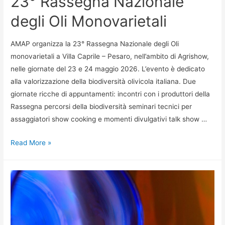
23° Rassegna Nazionale
degli Oli Monovarietali
AMAP organizza la 23° Rassegna Nazionale degli Oli
monovarietali a Villa Caprile – Pesaro, nell’ambito di Agrishow,
nelle giornate del 23 e 24 maggio 2026. L’evento è dedicato
alla valorizzazione della biodiversità olivicola italiana. Due
giornate ricche di appuntamenti: incontri con i produttori della
Rassegna percorsi della biodiversità seminari tecnici per
assaggiatori show cooking e momenti divulgativi talk show …
23°
Read More »
Rassegna
Nazionale
degli
Oli
Monovarietali