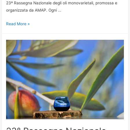
23ª Rassegna Nazionale degli oli monovarietali, promossa e
organizzata da AMAP. Ogni …
Presentato
Read More »
il
Catalogo
degli
oli
monovarietali
–
Edizione
2026