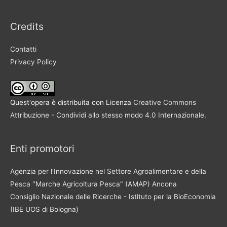
con
Credits
particolare
riferimento
Contatti
agli
Privacy Policy
oli
monovarietali
Quest'opera è distribuita con Licenza
Creative Commons
Attribuzione - Condividi allo stesso modo 4.0 Internazionale
.
Enti promotori
Agenzia per l’Innovazione nel Settore Agroalimentare e della
Pesca "Marche Agricoltura Pesca" (AMAP) Ancona
Consiglio Nazionale delle Ricerche - Istituto per la BioEconomia
(IBE UOS di Bologna)