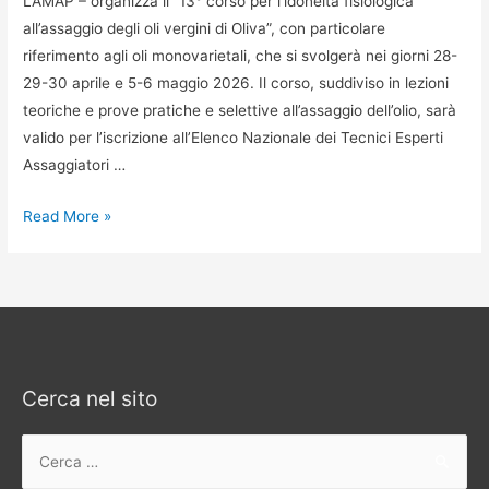
L’AMAP – organizza il “13° corso per l’idoneità fisiologica
all’assaggio degli oli vergini di Oliva”, con particolare
riferimento agli oli monovarietali, che si svolgerà nei giorni 28-
29-30 aprile e 5-6 maggio 2026. Il corso, suddiviso in lezioni
teoriche e prove pratiche e selettive all’assaggio dell’olio, sarà
valido per l’iscrizione all’Elenco Nazionale dei Tecnici Esperti
Assaggiatori …
13°
Read More »
corso
per
l’idoneità
fisiologica
all’assaggio
degli
Cerca nel sito
oli
vergini
Ricerca
di
per:
Oliva,