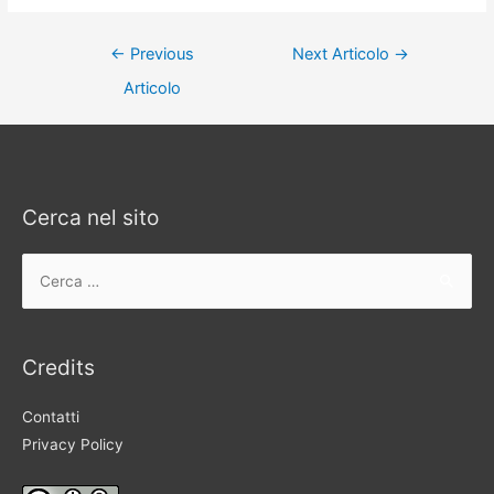
Navigazione
←
Previous
Next Articolo
→
articoli
Articolo
Cerca nel sito
Ricerca
per:
Credits
Contatti
Privacy Policy