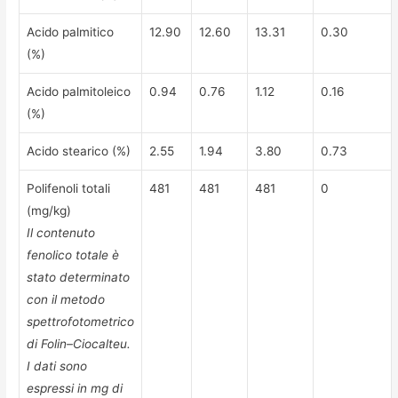
Acido palmitico
12.90
12.60
13.31
0.30
(%)
Acido palmitoleico
0.94
0.76
1.12
0.16
(%)
Acido stearico (%)
2.55
1.94
3.80
0.73
Polifenoli totali
481
481
481
0
(mg/kg)
Il contenuto
fenolico totale è
stato determinato
con il metodo
spettrofotometrico
di Folin–Ciocalteu.
I dati sono
espressi in mg di