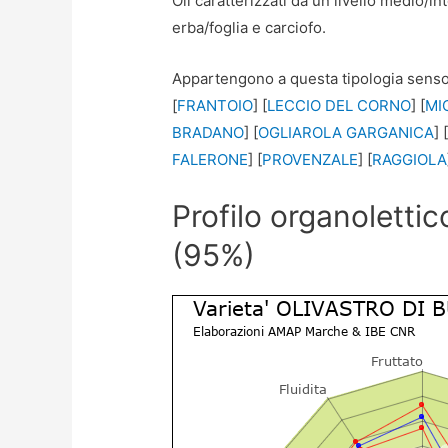
Oli caratterizzati da un livello medio/
erba/foglia e carciofo.
Appartengono a questa tipologia sensoria
[
FRANTOIO
] [
LECCIO DEL CORNO
] [
MI
BRADANO
] [
OGLIAROLA GARGANICA
] 
FALERONE
] [
PROVENZALE
] [
RAGGIOLA
Profilo organolettic
(95%)