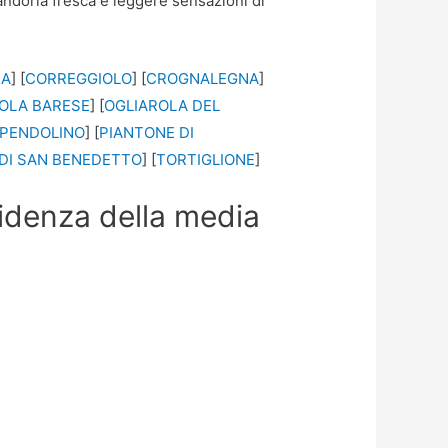
mandorla fresca e leggere sensazioni di
NA
] [
CORREGGIOLO
] [
CROGNALEGNA
]
OLA BARESE
] [
OGLIAROLA DEL
PENDOLINO
] [
PIANTONE DI
DI SAN BENEDETTO
] [
TORTIGLIONE
]
nfidenza della media