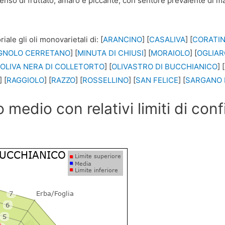
intenso di fruttato, amaro e piccante, con sentore prevalente di 
le gli oli monovarietali di: [
ARANCINO
] [
CASALIVA
] [
CORATI
GNOLO CERRETANO
] [
MINUTA DI CHIUSI
] [
MORAIOLO
] [
OGLIAR
[
OLIVA NERA DI COLLETORTO
] [
OLIVASTRO DI BUCCHIANICO
] [
] [
RAGGIOLO
] [
RAZZO
] [
ROSSELLINO
] [
SAN FELICE
] [
SARGANO 
o medio con relativi limiti di co